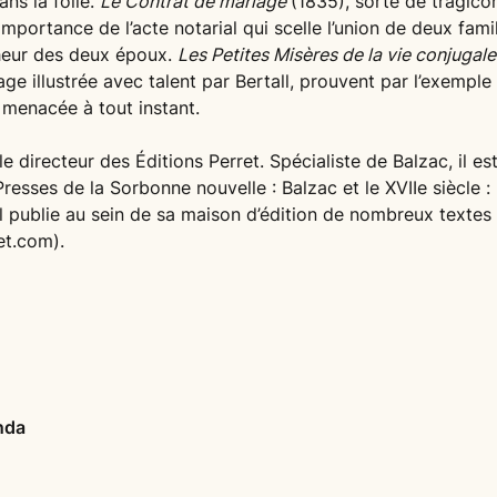
ns la folie.
Le Contrat de mariage
(1835), sorte de tragic
’importance de l’acte notarial qui scelle l’union de deux fami
heur des deux époux.
Les Petites Misères de la vie conjugal
ge illustrée avec talent par Bertall, prouvent par l’exemple q
menacée à tout instant.
e directeur des Éditions Perret. Spécialiste de Balzac, il est
resses de la Sorbonne nouvelle : Balzac et le XVIIe siècle 
. Il publie au sein de sa maison d’édition de nombreux textes 
et.com).
nda