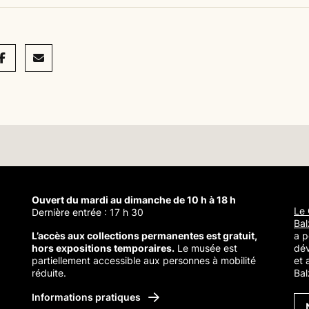
acebook
Mail
Ouvert du mardi au dimanche de 10 h à 18 h
Le 
Dernière entrée : 17 h 30
Bal
L’accès aux collections permanentes est gratuit,
a p
hors expositions temporaires.
Le musée est
dé
partiellement accessible aux personnes à mobilité
et 
réduite.
Bal
Balzac
Informations pratiques