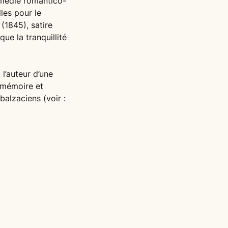
omédie romantico-
lles pour le
e
(1845), satire
ue la tranquillité
 l’auteur d’une
: mémoire et
balzaciens (voir :