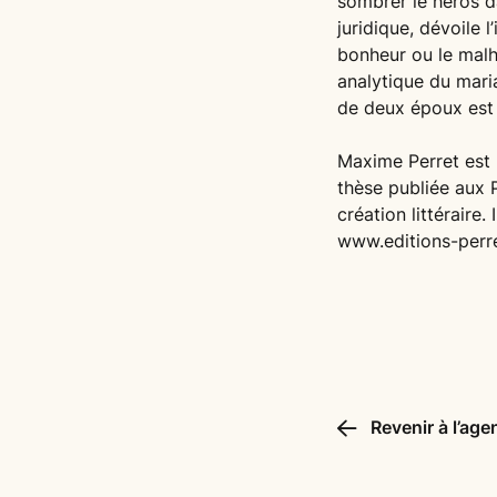
sombrer le héros da
juridique, dévoile l
bonheur ou le mal
analytique du maria
de deux époux est 
Maxime Perret est l
thèse publiée aux P
création littéraire
www.editions-perr
Revenir à l’age