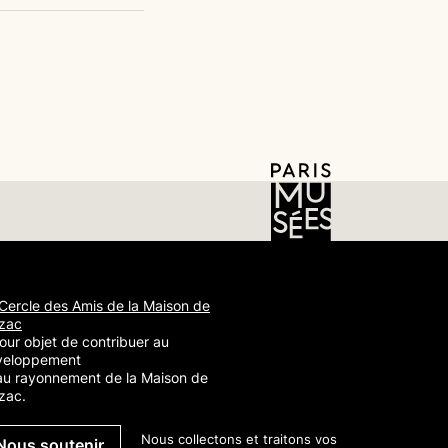
Cercle des Amis de la Maison de
zac
our objet de contribuer au
veloppement
au rayonnement de la Maison de
zac.
Nous collectons et traitons vos
Nous soutenir