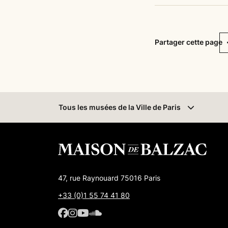
F
Partager cette page
Tous les musées
de la Ville de Paris
47, rue Raynouard 75016 Paris
+33 (0)1 55 74 41 80
Facebook : Maison de Balzac
Facebook : Maison de Balzac
Youtube : Maison de Balzac
SoundCloud : Maison de 