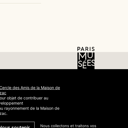
Cercle des Amis de la Maison de
zac
our objet de contribuer au
veloppement
au rayonnement de la Maison de
zac.
Nous collectons et traitons vos
Nous soutenir