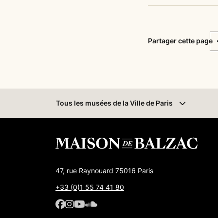
F
Partager cette page
Tous les musées
de la Ville de Paris
47, rue Raynouard 75016 Paris
+33 (0)1 55 74 41 80
Facebook : Maison de Balzac
Facebook : Maison de Balzac
Youtube : Maison de Balzac
SoundCloud : Maison de 