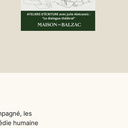
mpagné, les
médie humaine