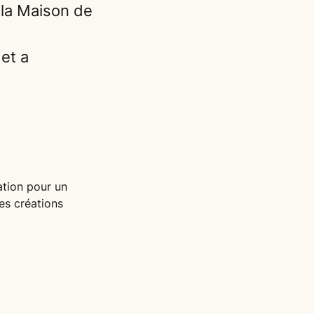
 la Maison de
 et a
nation pour un
des créations