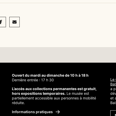
acebook
Mail
Ouvert du mardi au dimanche de 10 h à 18 h
Le 
Dernière entrée : 17 h 30
Bal
L’accès aux collections permanentes est gratuit,
a p
hors expositions temporaires.
Le musée est
dé
partiellement accessible aux personnes à mobilité
et 
réduite.
Bal
Balzac
Informations pratiques