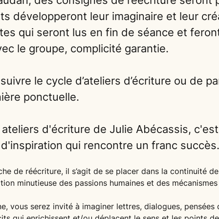
audan, des consignes de réécriture seront 
ts développeront leur imaginaire et leur créa
xtes qui seront lus en fin de séance et feront
ec le groupe, complicité garantie.
 suivre le cycle d’ateliers d’écriture ou de pa
ière ponctuelle.
 ateliers d'écriture de Julie Abécassis, c'e
d'inspiration qui rencontre un franc succès
e de réécriture, il s’agit de se placer dans la continuité de 
ation minutieuse des passions humaines et des mécanismes
ne, vous serez invité à imaginer lettres, dialogues, pensées
ts qui enrichissent et/ou déplacent le sens et les points de