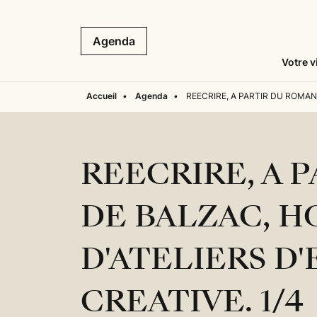
Agenda
Votre v
Accueil
•
Agenda
•
REECRIRE, A PARTIR DU ROMAN
REECRIRE, A 
DE BALZAC, H
D'ATELIERS D
CREATIVE. 1/4