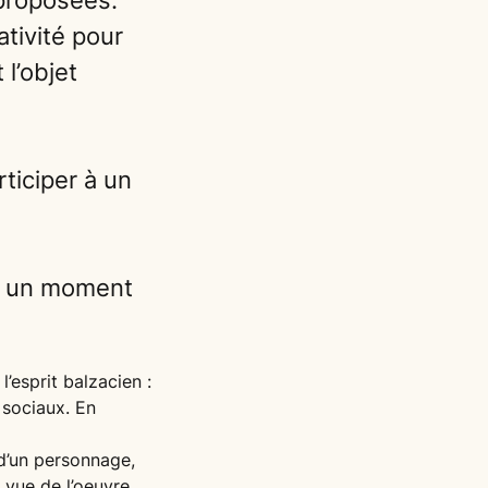
proposées.
tivité pour
 l’objet
rticiper à un
st un moment
.
l’esprit balzacien :
 sociaux. En
 d’un personnage,
 vue de l’oeuvre.