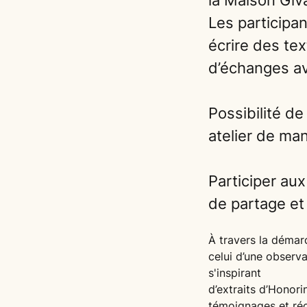
la Maison Giv
Les participan
écrire des te
d’échanges av
Possibilité de
atelier de man
Participer aux
de partage et 
À travers la démarch
celui d’une observ
s'inspirant
d’extraits d’Honori
témoignages et réci