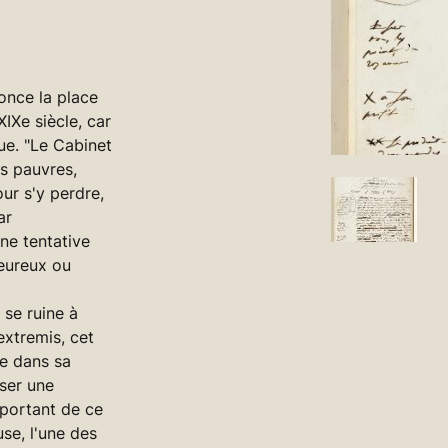
once la place
IXe siècle, car
e. "Le Cabinet
ns pauvres,
ur s'y perdre,
ar
une tentative
eureux ou
 se ruine à
extremis, cet
se dans sa
ser une
mportant de ce
se, l'une des