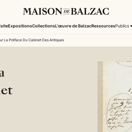
isite
Expositions
Collections
L'œuvre de Balzac
Ressources
Publics
ur La Préface Du Cabinet Des Antiques
a
net