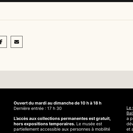
acebook
Mail
Ouvert du mardi au dimanche de 10 h à 18 h
Le 
Dernière entrée : 17 h 30
Bal
L’accès aux collections permanentes est gratuit,
a p
hors expositions temporaires.
Le musée est
dé
partiellement accessible aux personnes à mobilité
et 