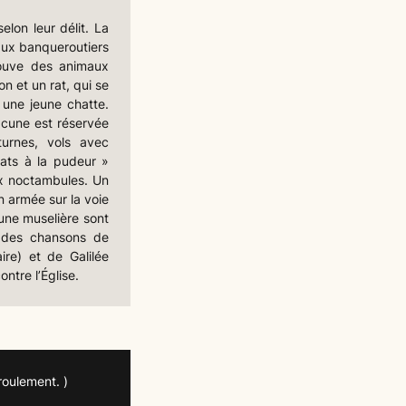
lon leur délit. La
aux banqueroutiers
rouve des animaux
n et un rat, qui se
 une jeune chatte.
acune est réservée
turnes, vols avec
tats à la pudeur »
ux noctambules. Un
n armée sur la voie
’une muselière sont
on des chansons de
ire) et de Galilée
ntre l’Église.
roulement. )