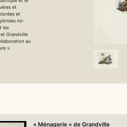
atirique et le
vères et
olorées et
ybrides mi-
 les
et Grandville
ollaboration au
ure ».
« Ménagerie » de Grandville