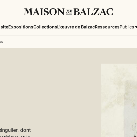
isite
Expositions
Collections
L'œuvre de Balzac
Ressources
Publics
es
ingulier, dont