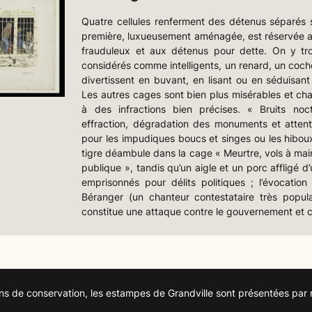
Quatre cellules renferment des détenus séparés se
première, luxueusement aménagée, est réservée 
frauduleux et aux détenus pour dette. On y t
considérés comme intelligents, un renard, un cocho
divertissent en buvant, en lisant ou en séduisant
Les autres cages sont bien plus misérables et ch
à des infractions bien précises. « Bruits noc
effraction, dégradation des monuments et atten
pour les impudiques boucs et singes ou les hibo
tigre déambule dans la cage « Meurtre, vols à mai
publique », tandis qu’un aigle et un porc affligé d
emprisonnés pour délits politiques ; l’évocati
Béranger (un chanteur contestataire très popula
constitue une attaque contre le gouvernement et co
ns de conservation, les estampes de Grandville sont présentées par 