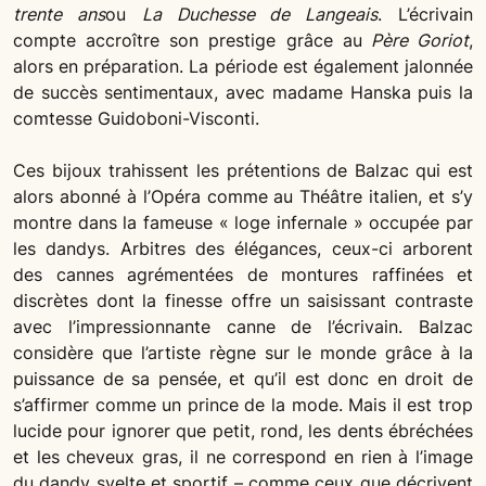
trente ans
ou
La Duchesse de Langeais
. L’écrivain
compte accroître son prestige grâce au
Père Goriot
,
alors en préparation. La période est également jalonnée
de succès sentimentaux, avec madame Hanska puis la
comtesse Guidoboni-Visconti.
Ces bijoux trahissent les prétentions de Balzac qui est
alors abonné à l’Opéra comme au Théâtre italien, et s’y
montre dans la fameuse « loge infernale » occupée par
les dandys. Arbitres des élégances, ceux-ci arborent
des cannes agrémentées de montures raffinées et
discrètes dont la finesse offre un saisissant contraste
avec l’impressionnante canne de l’écrivain. Balzac
considère que l’artiste règne sur le monde grâce à la
puissance de sa pensée, et qu’il est donc en droit de
s’affirmer comme un prince de la mode. Mais il est trop
lucide pour ignorer que petit, rond, les dents ébréchées
et les cheveux gras, il ne correspond en rien à l’image
du dandy svelte et sportif – comme ceux que décrivent