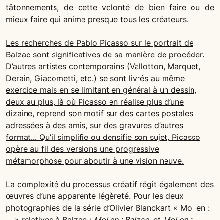
tâtonnements, de cette volonté de bien faire ou de
mieux faire qui anime presque tous les créateurs.
Les recherches de Pablo Picasso sur le portrait de
Balzac sont significatives de sa manière de procéder.
D’autres artistes contemporains (Vallotton, Marquet,
Derain, Giacometti, etc.) se sont livrés au même
exercice mais en se limitant en général à un dessin,
deux au plus, là où Picasso en réalise plus d’une
dizaine, reprend son motif sur des cartes postales
adressées à des amis, sur des gravures d’autres
format... Qu’il simplifie ou densifie son sujet, Picasso
opère au fil des versions une progressive
métamorphose pour aboutir à une vision neuve.
La complexité du processus créatif régit également des
œuvres d’une apparente légèreté. Pour les deux
photographies de la série d’Olivier Blanckart « Moi en :
… » relatives à Balzac :
Moi en : Balzac
, et
Moi en :