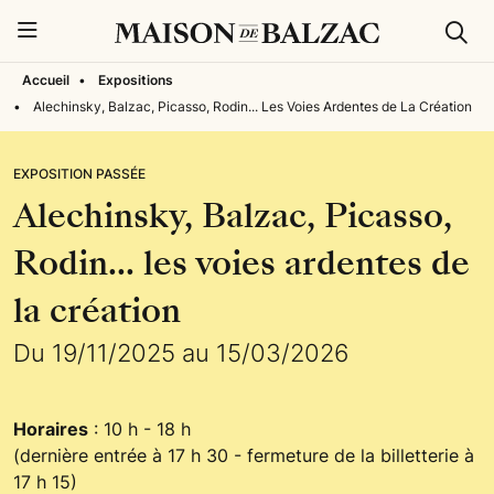
Rech
Menu
Accueil
•
Expositions
•
Alechinsky, Balzac, Picasso, Rodin... Les Voies Ardentes de La Création
EXPOSITION PASSÉE
Alechinsky, Balzac, Picasso,
Rodin... les voies ardentes de
la création
Du 19/11/2025 au 15/03/2026
Horaires
: 10 h - 18 h
(dernière entrée à 17 h 30 - fermeture de la billetterie à
17 h 15)