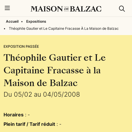
Rech
Menu
Accueil
•
Expositions
•
Théophile Gautier et Le Capitaine Fracasse À La Maison de Balzac
EXPOSITION PASSÉE
Théophile Gautier et Le
Capitaine Fracasse à la
Maison de Balzac
Du 05/02 au 04/05/2008
Horaires
: -
Plein tarif / Tarif réduit
: -