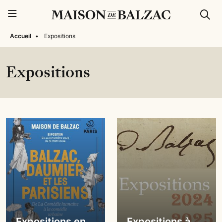
Rech
Menu
Accueil
•
Expositions
Expositions
Expositions en
Expositions à