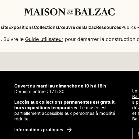
isite
Expositions
Collections
L'œuvre de Balzac
Ressources
Publics
. Suivre le
Guide utilisateur
pour démarrer la construction d
Ouvert du mardi au dimanche de 10 h à 18 h
Le 
Dernière entrée : 17 h 30
Bal
L’accès aux collections permanentes est gratuit,
a p
hors expositions temporaires.
Le musée est
dé
partiellement accessible aux personnes à mobilité
et 
réduite.
Bal
Balzac
Informations pratiques