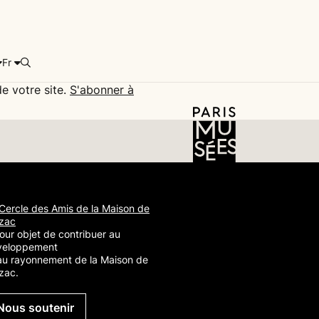
Fr
Rechercher
e votre site.
S'abonner à
Cercle des Amis de la Maison de
zac
our objet de contribuer au
veloppement
au rayonnement de la Maison de
zac.
Nous soutenir