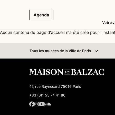
Agenda
Votre v
Aucun contenu de page d'accueil n'a été créé pour l'instant
Tous les musées
de la Ville de Paris
47, rue Raynouard 75016 Paris
+33 (0)1 55 74 41 80
Facebook : Maison de Balzac
Facebook : Maison de Balzac
Youtube : Maison de Balzac
SoundCloud : Maison de 