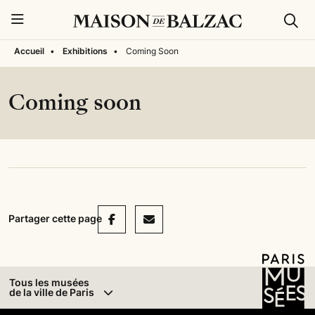
Rech
Menu
Accueil
•
Exhibitions
•
Coming Soon
Coming soon
Facebook
Mail
Partager cette page
Tous les musées
de la ville de Paris