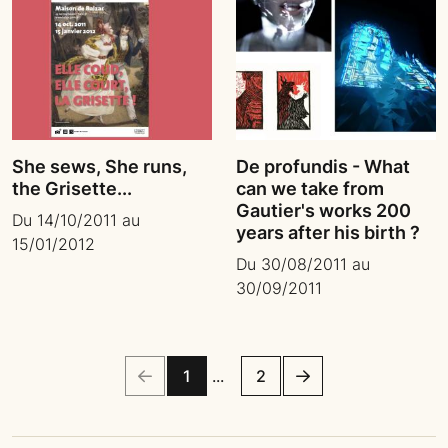
She sews, She runs,
De profundis - What
the Grisette...
can we take from
Gautier's works 200
Du 14/10/2011 au
years after his birth ?
15/01/2012
Du 30/08/2011 au
30/09/2011
Précédent
Page
1
Page
2
Suivant